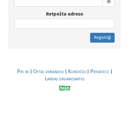
Retpoŝta adreso
Registriĝi
Pri ni
Oftaj demandoj
Kondiĉoj
Privateco
|
|
|
|
Landaj organizantoj
R
al
p
s
↥