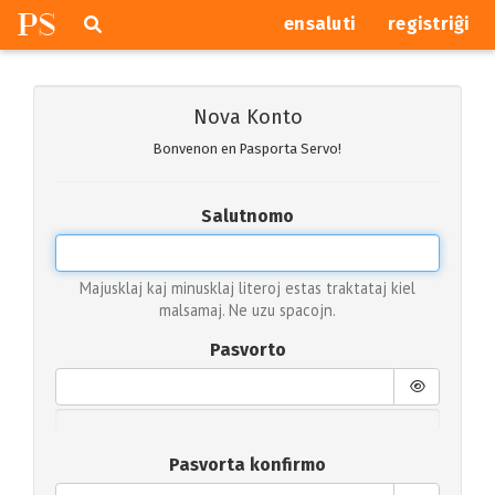
P
S
Pretersalti
serĉi
ensaluti
registriĝi
navigajn
butonojn
Nova Konto
Bonvenon en Pasporta Servo!
Salutnomo
Majusklaj kaj minusklaj literoj estas traktataj kiel
malsamaj. Ne uzu spacojn.
Pasvorto
Pasvorta konfirmo