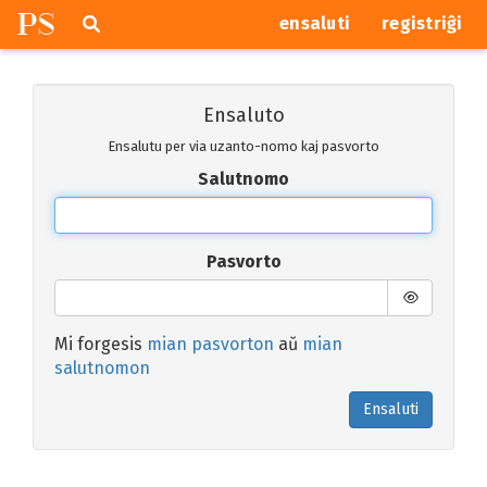
P
S
Pretersalti
serĉi
ensaluti
registriĝi
navigajn
butonojn
Ensaluto
Ensalutu per via uzanto-nomo kaj pasvorto
Salutnomo
Pasvorto
Mi forgesis
mian pasvorton
aŭ
mian
salutnomon
Ensaluti