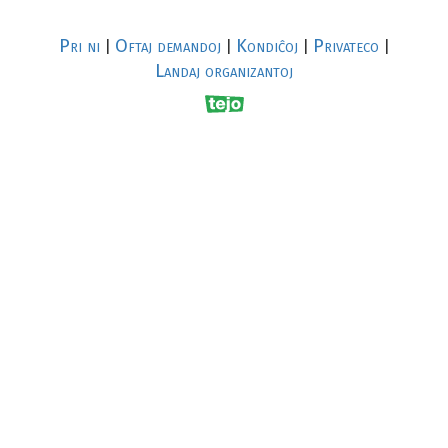
Pri ni
Oftaj demandoj
Kondiĉoj
Privateco
|
|
|
|
Landaj organizantoj
R
al
p
s
↥