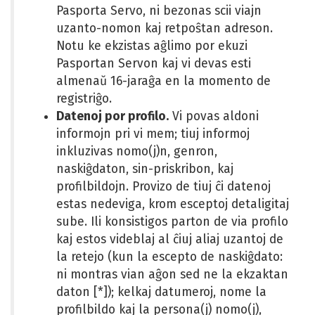
Pasporta Servo, ni bezonas scii viajn
uzanto-nomon kaj retpoŝtan adreson.
Notu ke ekzistas aĝlimo por ekuzi
Pasportan Servon kaj vi devas esti
almenaŭ 16-jaraĝa en la momento de
registriĝo.
Datenoj por profilo.
Vi povas aldoni
informojn pri vi mem; tiuj informoj
inkluzivas nomo(j)n, genron,
naskiĝdaton, sin-priskribon, kaj
profilbildojn. Provizo de tiuj ĉi datenoj
estas nedeviga, krom esceptoj detaligitaj
sube. Ili konsistigos parton de via profilo
kaj estos videblaj al ĉiuj aliaj uzantoj de
la retejo (kun la escepto de naskiĝdato:
ni montras vian aĝon sed ne la ekzaktan
daton [*]); kelkaj datumeroj, nome la
profilbildo kaj la persona(j) nomo(j),