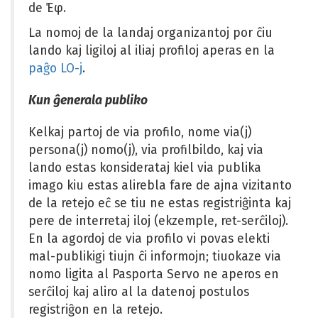
de Έφ.
La nomoj de la landaj organizantoj por ĉiu
lando kaj ligiloj al iliaj profiloj aperas en la
paĝo LO-j
.
Kun ĝenerala publiko
Kelkaj partoj de via profilo, nome via(j)
persona(j) nomo(j), via profilbildo, kaj via
lando estas konsiderataj kiel via publika
imago kiu estas alirebla fare de ajna vizitanto
de la retejo eĉ se tiu ne estas registriĝinta kaj
pere de interretaj iloj (ekzemple, ret-serĉiloj).
En la agordoj de via profilo vi povas elekti
mal-publikigi tiujn ĉi informojn; tiuokaze via
nomo ligita al Pasporta Servo ne aperos en
serĉiloj kaj aliro al la datenoj postulos
registriĝon en la retejo.