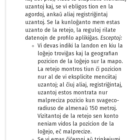
uzantoj kaj, se vi ebligos tion en la
agordoj, ankaŭ aliaj registriĝintaj
uzantoj. Se la kunloĝanto mem estas
uzanto de la retejo, la reguloj rilate
datenojn de profilo aplikiĝas.
Esceptoj:
Vi devas indiki la landon en kiu la
loĝejo troviĝas kaj la geografian
pozicion de la loĝejo sur la mapo.
La retejo montros tiun ĉi pozicion
nur al de vi eksplicite menciitaj
uzantoj; al ĉiuj aliaj, registriĝintaj,
uzantoj estos montrata nur
malpreciza pozicio kun svageco-
radiuso de almenaŭ 150 metroj.
Vizitantoj de la retejo sen konto
neniam vidos la pozicion de la
loĝejo, eĉ malprecize.
Se vi emas ĉiĉeroni aŭ trinkejumi