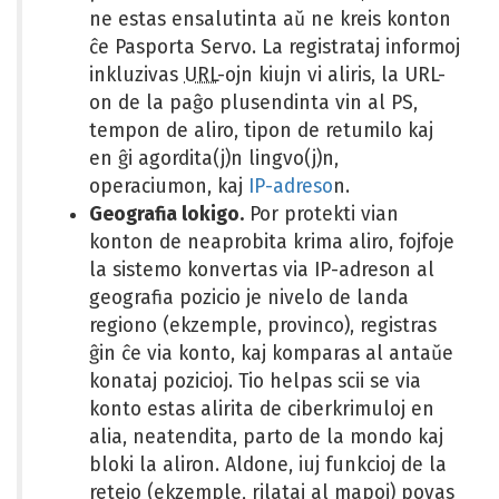
ne estas ensalutinta aŭ ne kreis konton
ĉe Pasporta Servo. La registrataj informoj
inkluzivas
URL
-ojn kiujn vi aliris, la URL-
on de la paĝo plusendinta vin al PS,
tempon de aliro, tipon de retumilo kaj
en ĝi agordita(j)n lingvo(j)n,
operaciumon, kaj
IP-adreso
n.
Geografia lokigo.
Por protekti vian
konton de neaprobita krima aliro, fojfoje
la sistemo konvertas via IP-adreson al
geografia pozicio je nivelo de landa
regiono (ekzemple, provinco), registras
ĝin ĉe via konto, kaj komparas al antaŭe
konataj pozicioj. Tio helpas scii se via
konto estas alirita de ciberkrimuloj en
alia, neatendita, parto de la mondo kaj
bloki la aliron. Aldone, iuj funkcioj de la
retejo (ekzemple, rilataj al mapoj) povas