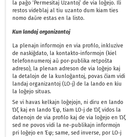
la paĝo ‘Permesitaj Uzantoj’ de via loĝejo. Ili
restos videblaj al tiu uzanto dum kiam ties
nomo daŭre estas en la listo.
Kun landaj organizantoj
La plenajn informojn en via profilo, inkluzive
de naskiĝdato, la kontakto-informojn (kiel
telefonnumeroj aŭ por-publika retpoŝta
adreso), la plenan adreson de via loĝejo kaj
la detalojn de la kunloĝantoj, povas ĉiam vidi
landaj organizantoj (LO-j) de la lando en kiu
la loĝejo situas.
Se vi havas kelkajn loĝejojn, ni diru en lando
Ώξ kaj en lando Έφ, tiam LO-j de Ώξ vidos la
datenojn de via profilo kaj de via loĝejo en Ώξ
sed ne povos vidi la ne-publikajn informojn
pri loĝejo en Έφ; same, sed inverse, por LO-j