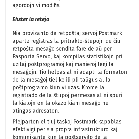
agordojn vi modifis.
Ekster la retejo
Nia provizanto de retpoŝtaj servoj Postmark
aparte registras la pritrakto-ŝtupojn de ĉiu
retpoŝta mesaĝo sendita fare de aŭ per
Pasporta Servo, kaj kompilas statistikojn pri
uzitaj poŝtprogramoj kaj manieroj legi la
mesaĝojn. Tio helpas al ni adapti la formaton
de la mesaĝoj tiel ke ili pli taŭgus al la
poŝtprogramo kiun vi uzas. Krome la
registrado de la ŝtupoj permesas al ni spuri
la kialojn en la okazo kiam mesaĝo ne
atingas adresaton.
Plejparton el tiuj taskoj Postmark kapablas
efektivigi per sia propra infrastrukturo kaj
komunikante kun la poŝtservilo de la