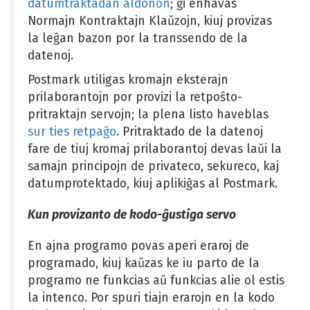
datumtraktadan aldonon
; ĝi enhavas
Normajn Kontraktajn Klaŭzojn, kiuj provizas
la leĝan bazon por la transsendo de la
datenoj.
Postmark utiligas kromajn eksterajn
prilaborantojn por provizi la retpoŝto-
pritraktajn servojn; la plena listo haveblas
sur ties retpaĝo
. Pritraktado de la datenoj
fare de tiuj kromaj prilaborantoj devas laŭi la
samajn principojn de privateco, sekureco, kaj
datumprotektado, kiuj aplikiĝas al Postmark.
Kun provizanto de kodo-ĝustiga servo
En ajna programo povas aperi eraroj de
programado, kiuj kaŭzas ke iu parto de la
programo ne funkcias aŭ funkcias alie ol estis
la intenco. Por spuri tiajn erarojn en la kodo