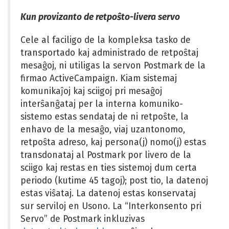
Kun provizanto de retpoŝto-livera servo
Cele al faciligo de la kompleksa tasko de
transportado kaj administrado de retpoŝtaj
mesaĝoj, ni utiligas la servon Postmark de la
firmao ActiveCampaign. Kiam sistemaj
komunikaĵoj kaj sciigoj pri mesaĝoj
interŝanĝataj per la interna komuniko-
sistemo estas sendataj de ni retpoŝte, la
enhavo de la mesaĝo, viaj uzantonomo,
retpoŝta adreso, kaj persona(j) nomo(j) estas
transdonataj al Postmark por livero de la
sciigo kaj restas en ties sistemoj dum certa
periodo (kutime 45 tagoj); post tio, la datenoj
estas viŝataj. La datenoj estas konservataj
sur serviloj en Usono. La “Interkonsento pri
Servo” de Postmark inkluzivas