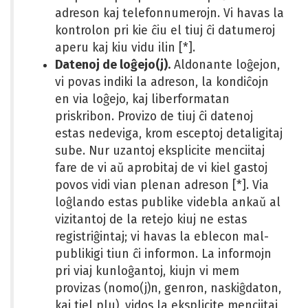
adreson kaj telefonnumerojn. Vi havas la
kontrolon pri kie ĉiu el tiuj ĉi datumeroj
aperu kaj kiu vidu ilin [*].
Datenoj de loĝejo(j).
Aldonante loĝejon,
vi povas indiki la adreson, la kondiĉojn
en via loĝejo, kaj liberformatan
priskribon. Provizo de tiuj ĉi datenoj
estas nedeviga, krom esceptoj detaligitaj
sube. Nur uzantoj eksplicite menciitaj
fare de vi aŭ aprobitaj de vi kiel gastoj
povos vidi vian plenan adreson [*]. Via
loĝlando estas publike videbla ankaŭ al
vizitantoj de la retejo kiuj ne estas
registriĝintaj; vi havas la eblecon mal-
publikigi tiun ĉi informon. La informojn
pri viaj kunloĝantoj, kiujn vi mem
provizas (nomo(j)n, genron, naskiĝdaton,
kaj tiel plu), vidos la eksplicite menciitaj