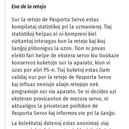
ant
Ene de la retejo
sekc
Sur la retejo de Pasporta Servo estas
kompilataj statistikoj pri la uzmanieroj. Tiaj
statistikoj helpas al ni kompreni kiel
vizitantoj interagas kun la retejo kaj kiuj
ŝanĝoj plibonigus la uzon. Tion ni povas
elekti fari helpe de ekstera servo kiu tiuokaze
konservus kuketojn sur la aparato, kiun vi
uzas por aliri PS-n. Tiuj kuketoj estas ĉiam
validaj nur por la retejo de Pasporta Servo
kaj influas neniujn aliajn retejojn nek
programojn sur via aparato. Se ni decidos uzi
eksteran provizanton de mezura servo, ni
aktualigos la privatecan politikon de
Pasporta Servo kaj informos vin pri la ŝanĝo.
La kolektataj datenoj estas anonimaj: viaj