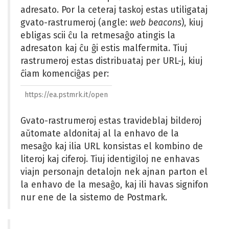
adresato. Por la ceteraj taskoj estas utiligataj
gvato-rastrumeroj (angle:
web beacons
), kiuj
ebligas scii ĉu la retmesaĝo atingis la
adresaton kaj ĉu ĝi estis malfermita. Tiuj
rastrumeroj estas distribuataj per URL-j, kiuj
ĉiam komenciĝas per:
https://ea.pstmrk.it/open
Gvato-rastrumeroj estas travideblaj bilderoj
aŭtomate aldonitaj al la enhavo de la
mesaĝo kaj ilia URL konsistas el kombino de
literoj kaj ciferoj. Tiuj identigiloj ne enhavas
viajn personajn detalojn nek ajnan parton el
la enhavo de la mesaĝo, kaj ili havas signifon
nur ene de la sistemo de Postmark.