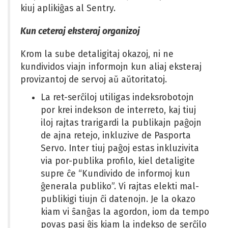
kiuj aplikiĝas al Sentry.
Kun ceteraj eksteraj organizoj
Krom la sube detaligitaj okazoj, ni ne
kundividos viajn informojn kun aliaj eksteraj
provizantoj de servoj aŭ aŭtoritatoj.
La ret-serĉiloj utiligas indeksrobotojn
por krei indekson de interreto, kaj tiuj
iloj rajtas trarigardi la publikajn paĝojn
de ajna retejo, inkluzive de Pasporta
Servo. Inter tiuj paĝoj estas inkluzivita
via por-publika profilo, kiel detaligite
supre ĉe “Kundivido de informoj kun
ĝenerala publiko”. Vi rajtas elekti mal-
publikigi tiujn ĉi datenojn. Je la okazo
kiam vi ŝanĝas la agordon, iom da tempo
povas pasi ĝis kiam la indekso de serĉilo