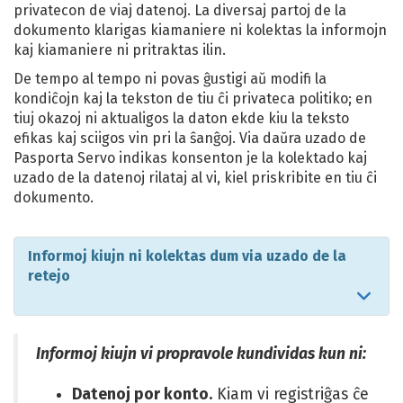
privatecon de viaj datenoj. La diversaj partoj de la
dokumento klarigas kiamaniere ni kolektas la informojn
kaj kiamaniere ni pritraktas ilin.
De tempo al tempo ni povas ĝustigi aŭ modifi la
kondiĉojn kaj la tekston de tiu ĉi privateca politiko; en
tiuj okazoj ni aktualigos la daton ekde kiu la teksto
efikas kaj sciigos vin pri la ŝanĝoj. Via daŭra uzado de
Pasporta Servo indikas konsenton je la kolektado kaj
uzado de la datenoj rilataj al vi, kiel priskribite en tiu ĉi
dokumento.
Informoj kiujn ni kolektas dum via uzado de la
retejo
Salti
al
sek
Informoj kiujn vi propravole kundividas kun ni:
sekc
Datenoj por konto.
Kiam vi registriĝas ĉe