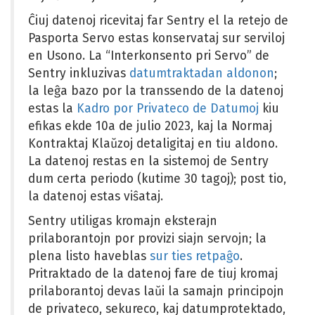
Ĉiuj datenoj ricevitaj far Sentry el la retejo de
Pasporta Servo estas konservataj sur serviloj
en Usono. La “Interkonsento pri Servo” de
Sentry inkluzivas
datumtraktadan aldonon
;
la leĝa bazo por la transsendo de la datenoj
estas la
Kadro por Privateco de Datumoj
kiu
efikas ekde 10a de julio 2023, kaj la Normaj
Kontraktaj Klaŭzoj detaligitaj en tiu aldono.
La datenoj restas en la sistemoj de Sentry
dum certa periodo (kutime 30 tagoj); post tio,
la datenoj estas viŝataj.
Sentry utiligas kromajn eksterajn
prilaborantojn por provizi siajn servojn; la
plena listo haveblas
sur ties retpaĝo
.
Pritraktado de la datenoj fare de tiuj kromaj
prilaborantoj devas laŭi la samajn principojn
de privateco, sekureco, kaj datumprotektado,