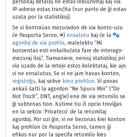
personaj detaloj ne estas inkluzivitaj kaj via
IP-adreso estas tranĉita (nur parto de ĝi estas
uzata por la statistikoj).
Se vi kontraŭas mezuradon de via konto-uzo
ĉe Pasporta Servo,
ensalutu
kaj ĉe la
agordoj de via profilo
, malelektu “Mi
konsentas esti enkalkulata fare de interago-
mezuraj iloj.”. Tiamaniere, neniuj statistikoj pri
via uzado de la retejo estos kolektataj, kie ajn
vi ne ensalutus. Se vi ne jam havas konton,
registriĝu
, kaj sekve
kreu profilon
. Vi povas
ankaŭ ŝalti la agordon “Ne Spuru Min” (
“Do
Not Track”
, DNT, angle) ene de via retumilo se
ĝi subtenas tion. Kutime tiu ĉi opcio troviĝas
en la sekcio ‘Privateco’ de la retumilaj
agordoj. Por uzi ĝin, vi ne bezonas krei konton
kaj profilon ĉe Pasporta Servo, tamen ĝi
efikos nur por la specifa retumilo kies