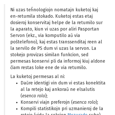
antaŭa
sek
Ni uzas teĥnologiojn nomatajn kuketoj kaj
sekcio
sekc
en-retumila stokado. Kuketoj estas etaj
dosieroj konservitaj helpe de la retumilo sur
la aparato, kiun vi uzas por aliri Pasportan
Servon (ekz., via komputilo aŭ via
poŝtelefono), kaj estas transsenditaj reen al
la servilo de PS dum vi uzas la servon. La
stokejo provizas similan funkcion, sed
permesas konservi pli da informoj kiuj aldone
ĉiam restas loke ene de via retumilo.
La kuketoj permesas al ni:
Daŭre identigi vin dum vi estas konektita
al la retejo kaj ankoraŭ ne elsalutis
(
esenca rolo
);
Konservi viajn preferojn (
esenca rolo
);
Kompili statistikojn pri uzmanieroj de la