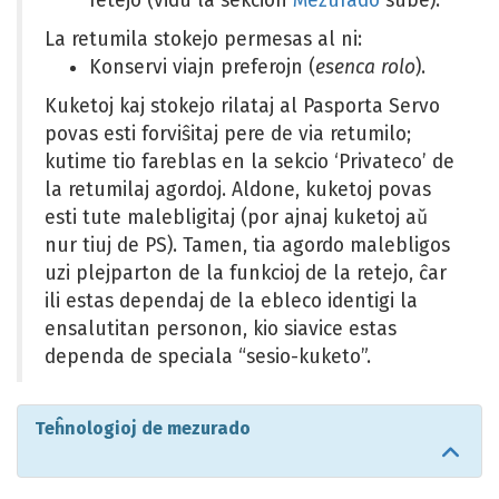
retejo (vidu la sekcion
Mezurado
sube).
La retumila stokejo permesas al ni:
Konservi viajn preferojn (
esenca rolo
).
Kuketoj kaj stokejo rilataj al Pasporta Servo
povas esti forviŝitaj pere de via retumilo;
kutime tio fareblas en la sekcio ‘Privateco’ de
la retumilaj agordoj. Aldone, kuketoj povas
esti tute malebligitaj (por ajnaj kuketoj aŭ
nur tiuj de PS). Tamen, tia agordo malebligos
uzi plejparton de la funkcioj de la retejo, ĉar
ili estas dependaj de la ebleco identigi la
ensalutitan personon, kio siavice estas
dependa de speciala “sesio-kuketo”.
Teĥnologioj de mezurado
Salti
al