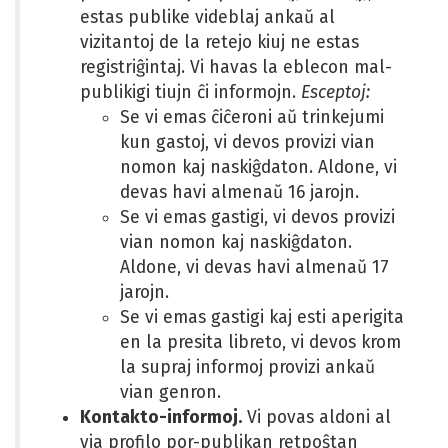
estas publike videblaj ankaŭ al
vizitantoj de la retejo kiuj ne estas
registriĝintaj. Vi havas la eblecon mal-
publikigi tiujn ĉi informojn.
Esceptoj:
Se vi emas ĉiĉeroni aŭ trinkejumi
kun gastoj, vi devos provizi vian
nomon kaj naskiĝdaton. Aldone, vi
devas havi almenaŭ 16 jarojn.
Se vi emas gastigi, vi devos provizi
vian nomon kaj naskiĝdaton.
Aldone, vi devas havi almenaŭ 17
jarojn.
Se vi emas gastigi kaj esti aperigita
en la presita libreto, vi devos krom
la supraj informoj provizi ankaŭ
vian genron.
Kontakto-informoj.
Vi povas aldoni al
via profilo por-publikan retpoŝtan