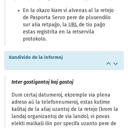
En la okazo kiam vi alvenas al la retejo
de Pasporta Servo pere de plusendilo
sur alia retpaĝo, la
URL
de tiu paĝo
estas registrita en la retservila
protokolo.
Kundivido de la informoj
Salti
Salti
al
al
antaŭa
sek
Inter gastigantoj kaj gastoj
sekcio
sekc
Dum certaj datumeroj, ekzemple via plena
adreso aŭ la telefonnumeroj, estas kutime
kaŝitaj de la aliaj uzantoj de la retejo (krom la
landaj organizantoj de via lando), vi povas
elekti malkaŝi ilin por specifa uzanto pere de