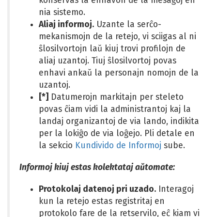
konservas la enhavon de la mesaĝoj en
nia sistemo.
Aliaj informoj.
Uzante la serĉo-
mekanismojn de la retejo, vi sciigas al ni
ŝlosilvortojn laŭ kiuj trovi profilojn de
aliaj uzantoj. Tiuj ŝlosilvortoj povas
enhavi ankaŭ la personajn nomojn de la
uzantoj.
[*]
Datumerojn markitajn per steleto
povas ĉiam vidi la administrantoj kaj la
landaj organizantoj de via lando, indikita
per la lokiĝo de via loĝejo. Pli detale en
la sekcio
Kundivido de Informoj
sube.
Informoj kiuj estas kolektataj aŭtomate:
Protokolaj datenoj pri uzado.
Interagoj
kun la retejo estas registritaj en
protokolo fare de la retservilo, eĉ kiam vi