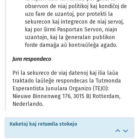
observon de niaj politikoj kaj kondiĉoj de
uzo fare de uzantoj, por protekti la
sekurecon kaj integrecon de niaj servoj,
kaj por ŝirmi Pasportan Servon, niajn
uzantojn, kaj la ĝeneralan publikon
forde damaĝa aŭ kontraŭleĝa agado.
Jura respondeco
Pri la sekureco de viaj datenoj kaj ilia laŭa
traktado laŭleĝe respondecas la Tutmonda
Esperantista Junulara Organizo (TEJO):
Nieuwe Binnenweg 176,
3015 BJ
Rotterdam,
Nederlando.
Kuketoj kaj retumila stokejo
Salti
Salti
al
al