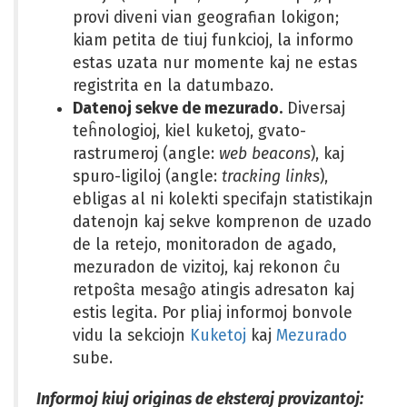
provi diveni vian geografian lokigon;
kiam petita de tiuj funkcioj, la informo
estas uzata nur momente kaj ne estas
registrita en la datumbazo.
Datenoj sekve de mezurado.
Diversaj
teĥnologioj, kiel kuketoj, gvato-
rastrumeroj (angle:
web beacons
), kaj
spuro-ligiloj (angle:
tracking links
),
ebligas al ni kolekti specifajn statistikajn
datenojn kaj sekve komprenon de uzado
de la retejo, monitoradon de agado,
mezuradon de vizitoj, kaj rekonon ĉu
retpoŝta mesaĝo atingis adresaton kaj
estis legita. Por pliaj informoj bonvole
vidu la sekciojn
Kuketoj
kaj
Mezurado
sube.
Informoj kiuj originas de eksteraj provizantoj: