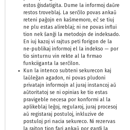
estos ĝisdatigita. Dume la informoj daŭre
restos troveblaj. La serĉilo povas ankaŭ
reteni paĝojn en kaŝmemoro, eĉ se tiuj
ne plu estas alireblaj; ni ne povas influi
tion nek ŝanĝi la metodojn de indeksado.
En iuj kazoj vi rajtus peti forigon de la
ne-publikaj informoj el la indekso — por
tio sinturnu vin rekte al la firmao
funkciiganta la serĉilon.
Kun la intenco subteni sekurecon kaj
laŭleĝan agadon, ni povas pludoni
privatajn informojn al juraj instancoj aŭ
aŭtoritatoj se ni opinias ke tio estas
pravigeble necesa por konformi al la
aplikeblaj leĝoj, regularoj, juraj procesoj
aŭ registaraj postuloj, inkluzive de
postuloj pri nacia sekureco. Ni rezervas
la rajton tion fari ankaŭ por gardi la