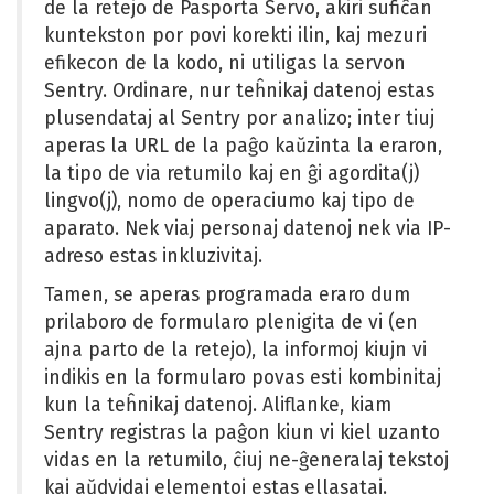
de la retejo de Pasporta Servo, akiri sufiĉan
kuntekston por povi korekti ilin, kaj mezuri
efikecon de la kodo, ni utiligas la servon
Sentry. Ordinare, nur teĥnikaj datenoj estas
plusendataj al Sentry por analizo; inter tiuj
aperas la URL de la paĝo kaŭzinta la eraron,
la tipo de via retumilo kaj en ĝi agordita(j)
lingvo(j), nomo de operaciumo kaj tipo de
aparato. Nek viaj personaj datenoj nek via IP-
adreso estas inkluzivitaj.
Tamen, se aperas programada eraro dum
prilaboro de formularo plenigita de vi (en
ajna parto de la retejo), la informoj kiujn vi
indikis en la formularo povas esti kombinitaj
kun la teĥnikaj datenoj. Aliflanke, kiam
Sentry registras la paĝon kiun vi kiel uzanto
vidas en la retumilo, ĉiuj ne-ĝeneralaj tekstoj
kaj aŭdvidaj elementoj estas ellasataj.