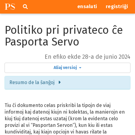
P
S
Pretersalti
serĉi
ensaluti
registriĝi
navigajn
butonojn
Politiko pri privateco ĉe
Pasporta Servo
En efiko ekde 28-a de junio 2024
Aliaj versioj
Resumo de la ŝanĝoj
Tiu ĉi dokumento celas priskribi la tipojn de viaj
informoj kaj datenoj kiujn ni kolektas, la manierojn en
kiuj tiuj datenoj estas uzataj (krom la evidenta celo
provizi al vi “Pasportan Servon”), kun kiu ili estas
kundividitaj, kaj kiajn opciojn vi havas rilate la