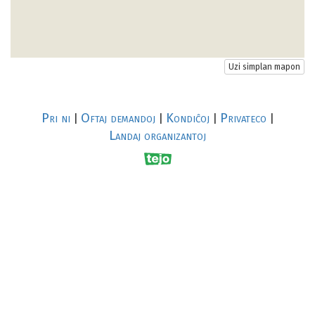
Uzi simplan mapon
Pri ni
Oftaj demandoj
Kondiĉoj
Privateco
|
|
|
|
Landaj organizantoj
R
al
p
s
↥