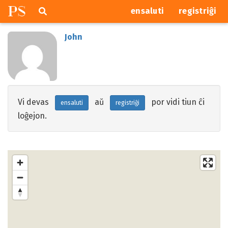
P
S
Pretersalti
serĉi
ensaluti
registriĝi
navigajn
butonojn
John
Vi devas
aŭ
por vidi tiun ĉi
ensaluti
registriĝi
loĝejon.