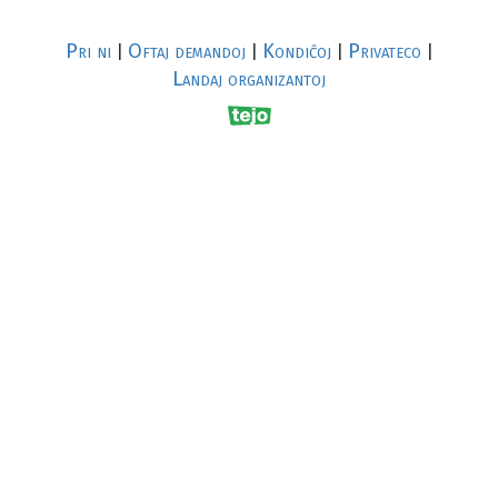
Pri ni
Oftaj demandoj
Kondiĉoj
Privateco
|
|
|
|
Landaj organizantoj
R
al
p
s
↥