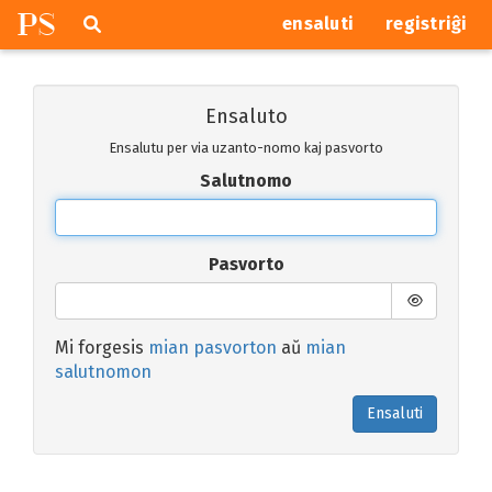
P
S
Pretersalti
serĉi
ensaluti
registriĝi
navigajn
butonojn
Ensaluto
Ensalutu per via uzanto-nomo kaj pasvorto
Salutnomo
Pasvorto
Mi forgesis
mian pasvorton
aŭ
mian
salutnomon
Ensaluti