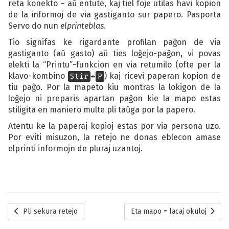
reta konekto – aŭ entute, kaj tiel foje utilas havi kopion
de la informoj de via gastiganto sur papero. Pasporta
Servo do nun
elprinteblas
.
Tio signifas ke rigardante profilan paĝon de via
gastiganto (aŭ gasto) aŭ ties loĝejo-paĝon, vi povas
elekti la “Printu”-funkcion en via retumilo (ofte per la
klavo-kombino
+
) kaj ricevi paperan kopion de
Stir
P
tiu paĝo. Por la mapeto kiu montras la lokigon de la
loĝejo ni preparis apartan paĝon kie la mapo estas
stiligita en maniero multe pli taŭga por la papero.
Atentu ke la paperaj kopioj estas por via persona uzo.
Por eviti misuzon, la retejo ne donas eblecon amase
elprinti informojn de pluraj uzantoj.
Antaŭa novaĵo :
Sekva novaĵo :
Pli sekura retejo
Eta mapo = lacaj okuloj