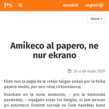
P
S
Pretersalti
serĉi
ensaluti
registriĝi
navigajn
butonojn
Aboni
Amikeco al papero, ne
nur ekrano
publikigita je :
26-a de majo 2020
Ekde nun la paĝoj de la retejo taŭgas ankaŭ por la fizika
papera medio, por sen-retaj cirkonstancoj.
Kvankam en la nuna momento, – pro la tutmonda
pandemio, – vojaĝado estas tre limigita, ni jam pensas
pri estonteco. Estante survoje ne ĉiam haveblas bona