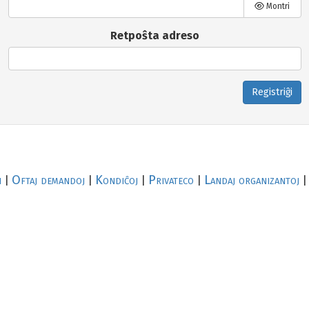
Montri
Retpoŝta adreso
Registriĝi
i
Oftaj demandoj
Kondiĉoj
Privateco
Landaj organizantoj
|
|
|
|
|