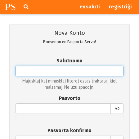
P
S
Pretersalti
serĉi
ensaluti
registriĝi
navigajn
butonojn
Nova Konto
Bonvenon en Pasporta Servo!
Salutnomo
Majusklaj kaj minusklaj literoj estas traktataj kiel
malsamaj. Ne uzu spacojn.
Pasvorto
Pasvorta konfirmo