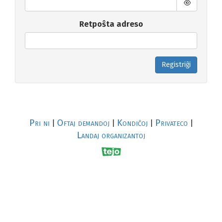
Retpoŝta adreso
Registriĝi
Pri ni
Oftaj demandoj
Kondiĉoj
Privateco
|
|
|
|
Landaj organizantoj
R
al
p
s
↥