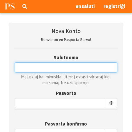
P
S
Pretersalti
serĉi
ensaluti
registriĝi
navigajn
butonojn
Nova Konto
Bonvenon en Pasporta Servo!
Salutnomo
Majusklaj kaj minusklaj literoj estas traktataj kiel
malsamaj. Ne uzu spacojn.
Pasvorto
Pasvorta konfirmo