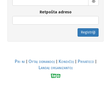
Retpoŝta adreso
Registriĝi
Pri ni
Oftaj demandoj
Kondiĉoj
Privateco
|
|
|
|
Landaj organizantoj
R
al
p
s
↥