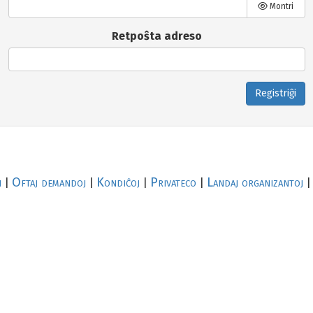
Montri
Retpoŝta adreso
Registriĝi
i
Oftaj demandoj
Kondiĉoj
Privateco
Landaj organizantoj
|
|
|
|
|