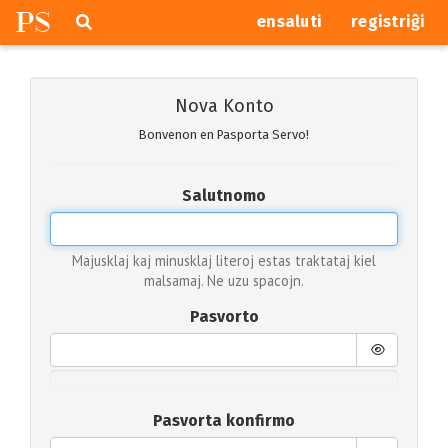
P
S
Pretersalti
serĉi
ensaluti
registriĝi
navigajn
butonojn
Nova Konto
Bonvenon en Pasporta Servo!
Salutnomo
Majusklaj kaj minusklaj literoj estas traktataj kiel
malsamaj. Ne uzu spacojn.
Pasvorto
Pasvorta konfirmo