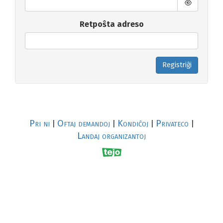
Retpoŝta adreso
Registriĝi
Pri ni
Oftaj demandoj
Kondiĉoj
Privateco
|
|
|
|
Landaj organizantoj
R
al
p
s
↥