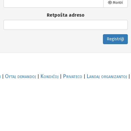
Montri
Retpoŝta adreso
Registriĝi
i
Oftaj demandoj
Kondiĉoj
Privateco
Landaj organizantoj
|
|
|
|
|