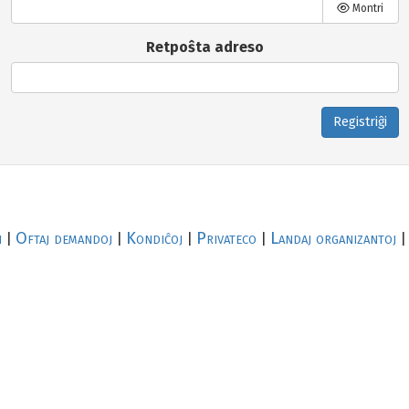
Montri
Retpoŝta adreso
Registriĝi
i
Oftaj demandoj
Kondiĉoj
Privateco
Landaj organizantoj
|
|
|
|
|