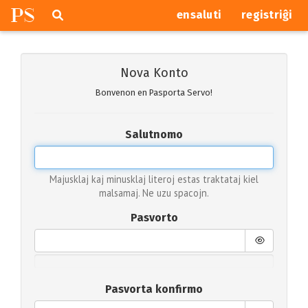
P
S
Pretersalti
serĉi
ensaluti
registriĝi
navigajn
butonojn
Nova Konto
Bonvenon en Pasporta Servo!
Salutnomo
Majusklaj kaj minusklaj literoj estas traktataj kiel
malsamaj. Ne uzu spacojn.
Pasvorto
Pasvorta konfirmo