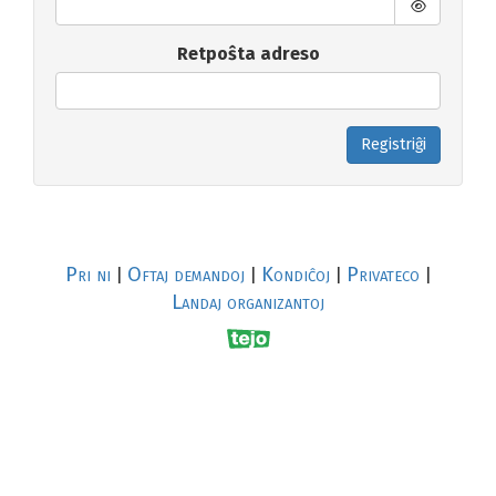
Retpoŝta adreso
Registriĝi
Pri ni
Oftaj demandoj
Kondiĉoj
Privateco
|
|
|
|
Landaj organizantoj
R
al
p
s
↥