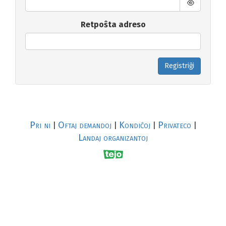
Retpoŝta adreso
Registriĝi
Pri ni
Oftaj demandoj
Kondiĉoj
Privateco
|
|
|
|
Landaj organizantoj
R
al
p
s
↥