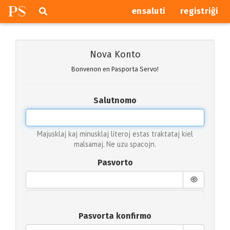
P
S
Pretersalti
serĉi
ensaluti
registriĝi
navigajn
butonojn
Nova Konto
Bonvenon en Pasporta Servo!
Salutnomo
Majusklaj kaj minusklaj literoj estas traktataj kiel
malsamaj. Ne uzu spacojn.
Pasvorto
Pasvorta konfirmo