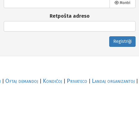
Montri
Retpoŝta adreso
Registriĝi
i
Oftaj demandoj
Kondiĉoj
Privateco
Landaj organizantoj
|
|
|
|
|