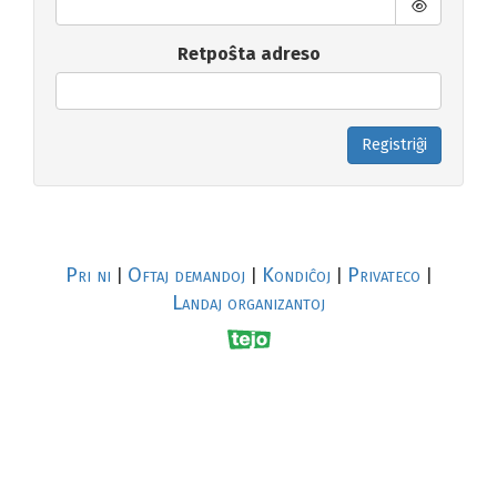
Retpoŝta adreso
Registriĝi
Pri ni
Oftaj demandoj
Kondiĉoj
Privateco
|
|
|
|
Landaj organizantoj
R
al
p
s
↥