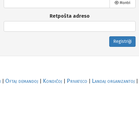
Montri
Retpoŝta adreso
Registriĝi
i
Oftaj demandoj
Kondiĉoj
Privateco
Landaj organizantoj
|
|
|
|
|