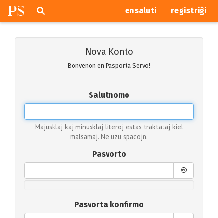
P
S
Pretersalti
serĉi
ensaluti
registriĝi
navigajn
butonojn
Nova Konto
Bonvenon en Pasporta Servo!
Salutnomo
Majusklaj kaj minusklaj literoj estas traktataj kiel
malsamaj. Ne uzu spacojn.
Pasvorto
Pasvorta konfirmo