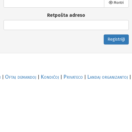
Montri
Retpoŝta adreso
Registriĝi
i
Oftaj demandoj
Kondiĉoj
Privateco
Landaj organizantoj
|
|
|
|
|