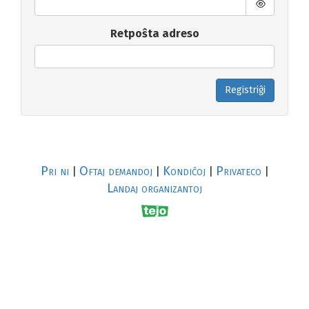
Retpoŝta adreso
Registriĝi
Pri ni
Oftaj demandoj
Kondiĉoj
Privateco
|
|
|
|
Landaj organizantoj
R
al
p
s
↥