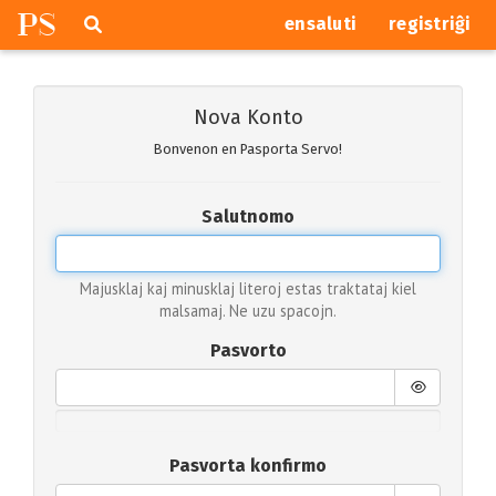
P
S
Pretersalti
serĉi
ensaluti
registriĝi
navigajn
butonojn
Nova Konto
Bonvenon en Pasporta Servo!
Salutnomo
Majusklaj kaj minusklaj literoj estas traktataj kiel
malsamaj. Ne uzu spacojn.
Pasvorto
Pasvorta konfirmo