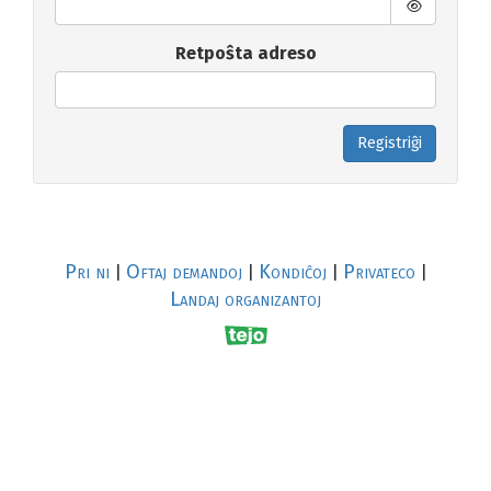
Retpoŝta adreso
Registriĝi
Pri ni
Oftaj demandoj
Kondiĉoj
Privateco
|
|
|
|
Landaj organizantoj
R
al
p
s
↥