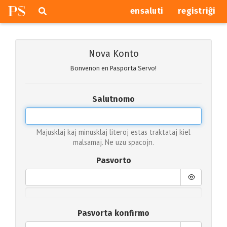
P
S
Pretersalti
serĉi
ensaluti
registriĝi
navigajn
butonojn
Nova Konto
Bonvenon en Pasporta Servo!
Salutnomo
Majusklaj kaj minusklaj literoj estas traktataj kiel
malsamaj. Ne uzu spacojn.
Pasvorto
Pasvorta konfirmo