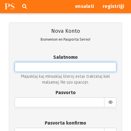
P
S
Pretersalti
serĉi
ensaluti
registriĝi
navigajn
butonojn
Nova Konto
Bonvenon en Pasporta Servo!
Salutnomo
Majusklaj kaj minusklaj literoj estas traktataj kiel
malsamaj. Ne uzu spacojn.
Pasvorto
Pasvorta konfirmo