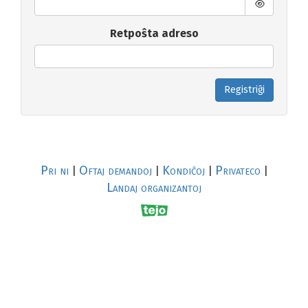
Retpoŝta adreso
Registriĝi
Pri ni
Oftaj demandoj
Kondiĉoj
Privateco
|
|
|
|
Landaj organizantoj
R
al
p
s
↥