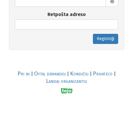
Retpoŝta adreso
Registriĝi
Pri ni
Oftaj demandoj
Kondiĉoj
Privateco
|
|
|
|
Landaj organizantoj
R
al
p
s
↥