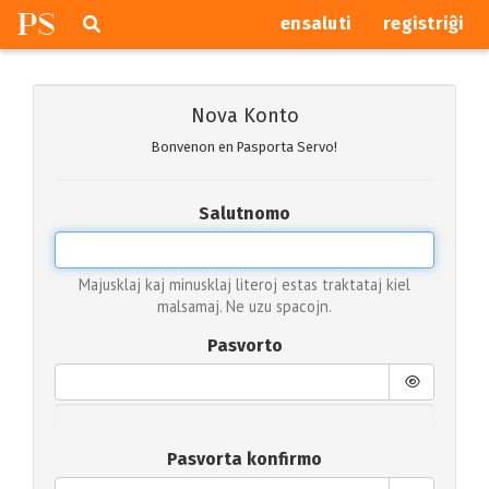
P
S
Pretersalti
serĉi
ensaluti
registriĝi
navigajn
butonojn
Nova Konto
Bonvenon en Pasporta Servo!
Salutnomo
Majusklaj kaj minusklaj literoj estas traktataj kiel
malsamaj. Ne uzu spacojn.
Pasvorto
Pasvorta konfirmo