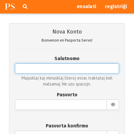
P
S
Pretersalti
serĉi
ensaluti
registriĝi
navigajn
butonojn
Nova Konto
Bonvenon en Pasporta Servo!
Salutnomo
Majusklaj kaj minusklaj literoj estas traktataj kiel
malsamaj. Ne uzu spacojn.
Pasvorto
Pasvorta konfirmo