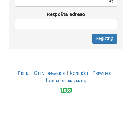
Retpoŝta adreso
Registriĝi
Pri ni
Oftaj demandoj
Kondiĉoj
Privateco
|
|
|
|
Landaj organizantoj
R
al
p
s
↥