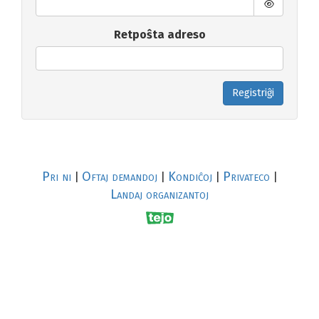
Retpoŝta adreso
Registriĝi
Pri ni
Oftaj demandoj
Kondiĉoj
Privateco
|
|
|
|
Landaj organizantoj
R
al
p
s
↥