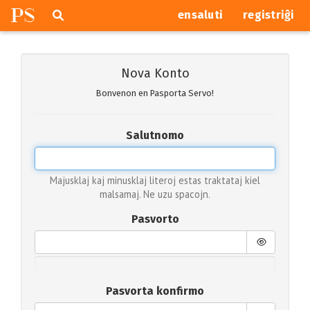
P
S
Pretersalti
serĉi
ensaluti
registriĝi
navigajn
butonojn
Nova Konto
Bonvenon en Pasporta Servo!
Salutnomo
Majusklaj kaj minusklaj literoj estas traktataj kiel
malsamaj. Ne uzu spacojn.
Pasvorto
Pasvorta konfirmo