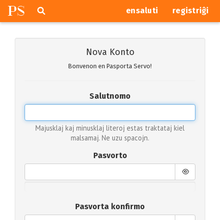
P
S
Pretersalti
serĉi
ensaluti
registriĝi
navigajn
butonojn
Nova Konto
Bonvenon en Pasporta Servo!
Salutnomo
Majusklaj kaj minusklaj literoj estas traktataj kiel
malsamaj. Ne uzu spacojn.
Pasvorto
Pasvorta konfirmo