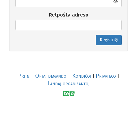
Retpoŝta adreso
Registriĝi
Pri ni
Oftaj demandoj
Kondiĉoj
Privateco
|
|
|
|
Landaj organizantoj
R
al
p
s
↥