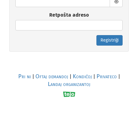
Retpoŝta adreso
Registriĝi
Pri ni
Oftaj demandoj
Kondiĉoj
Privateco
|
|
|
|
Landaj organizantoj
R
al
p
s
↥