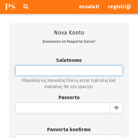
P
S
Pretersalti
serĉi
ensaluti
registriĝi
navigajn
butonojn
Nova Konto
Bonvenon en Pasporta Servo!
Salutnomo
Majusklaj kaj minusklaj literoj estas traktataj kiel
malsamaj. Ne uzu spacojn.
Pasvorto
Pasvorta konfirmo