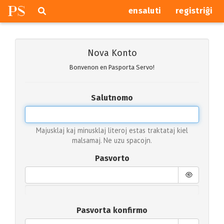
P
S
Pretersalti
serĉi
ensaluti
registriĝi
navigajn
butonojn
Nova Konto
Bonvenon en Pasporta Servo!
Salutnomo
Majusklaj kaj minusklaj literoj estas traktataj kiel
malsamaj. Ne uzu spacojn.
Pasvorto
Pasvorta konfirmo