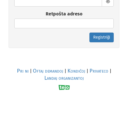
Retpoŝta adreso
Registriĝi
Pri ni
Oftaj demandoj
Kondiĉoj
Privateco
|
|
|
|
Landaj organizantoj
R
al
p
s
↥