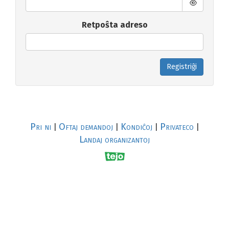
Retpoŝta adreso
Registriĝi
Pri ni
Oftaj demandoj
Kondiĉoj
Privateco
|
|
|
|
Landaj organizantoj
R
al
p
s
↥