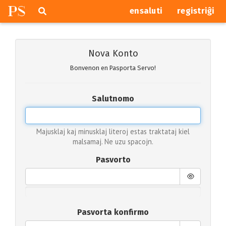
P
S
Pretersalti
serĉi
ensaluti
registriĝi
navigajn
butonojn
Nova Konto
Bonvenon en Pasporta Servo!
Salutnomo
Majusklaj kaj minusklaj literoj estas traktataj kiel
malsamaj. Ne uzu spacojn.
Pasvorto
Pasvorta konfirmo