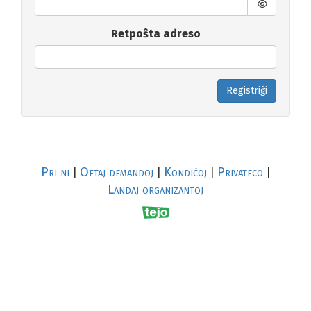
Retpoŝta adreso
Registriĝi
Pri ni
Oftaj demandoj
Kondiĉoj
Privateco
|
|
|
|
Landaj organizantoj
R
al
p
s
↥