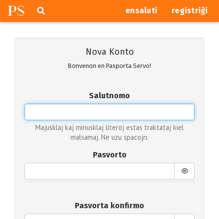
P
S
Pretersalti
serĉi
ensaluti
registriĝi
navigajn
butonojn
Nova Konto
Bonvenon en Pasporta Servo!
Salutnomo
Majusklaj kaj minusklaj literoj estas traktataj kiel
malsamaj. Ne uzu spacojn.
Pasvorto
Pasvorta konfirmo