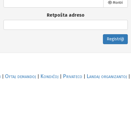
Montri
Retpoŝta adreso
Registriĝi
i
Oftaj demandoj
Kondiĉoj
Privateco
Landaj organizantoj
|
|
|
|
|