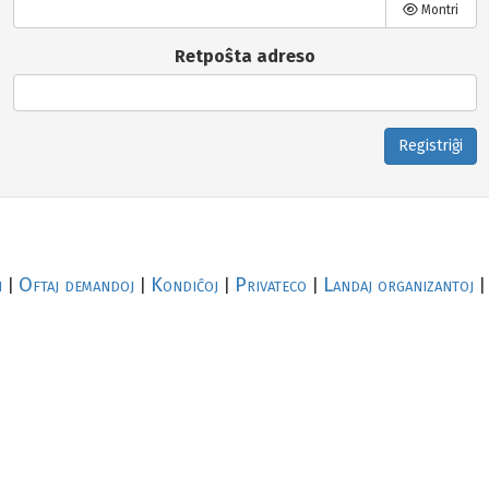
Montri
Retpoŝta adreso
Registriĝi
i
Oftaj demandoj
Kondiĉoj
Privateco
Landaj organizantoj
|
|
|
|
|