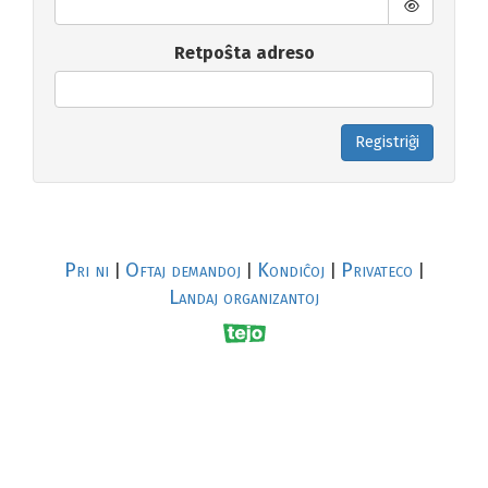
Retpoŝta adreso
Registriĝi
Pri ni
Oftaj demandoj
Kondiĉoj
Privateco
|
|
|
|
Landaj organizantoj
R
al
p
s
↥