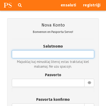
P
S
Pretersalti
serĉi
ensaluti
registriĝi
navigajn
butonojn
Nova Konto
Bonvenon en Pasporta Servo!
Salutnomo
Majusklaj kaj minusklaj literoj estas traktataj kiel
malsamaj. Ne uzu spacojn.
Pasvorto
Pasvorta konfirmo