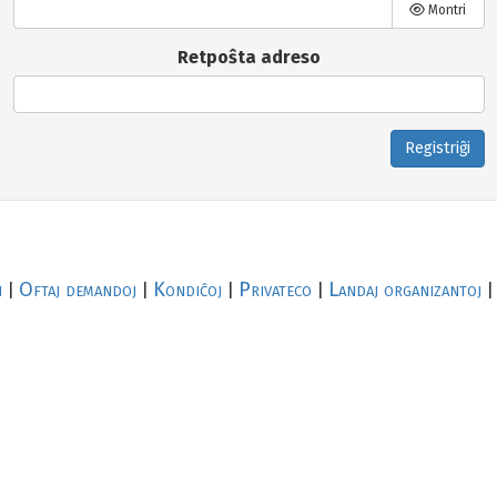
Montri
Retpoŝta adreso
Registriĝi
i
Oftaj demandoj
Kondiĉoj
Privateco
Landaj organizantoj
|
|
|
|
|