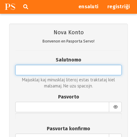
P
S
Pretersalti
serĉi
ensaluti
registriĝi
navigajn
butonojn
Nova Konto
Bonvenon en Pasporta Servo!
Salutnomo
Majusklaj kaj minusklaj literoj estas traktataj kiel
malsamaj. Ne uzu spacojn.
Pasvorto
Pasvorta konfirmo