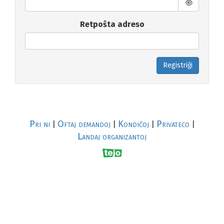
Retpoŝta adreso
Registriĝi
Pri ni
Oftaj demandoj
Kondiĉoj
Privateco
|
|
|
|
Landaj organizantoj
R
al
p
s
↥