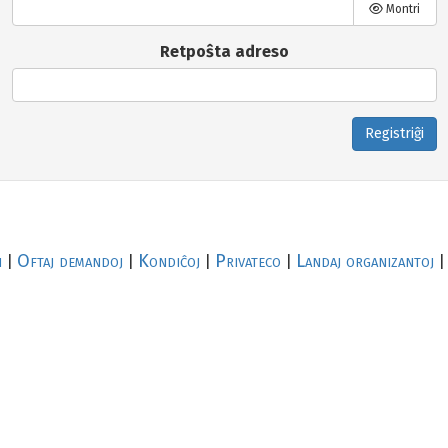
Montri
Retpoŝta adreso
Registriĝi
i
Oftaj demandoj
Kondiĉoj
Privateco
Landaj organizantoj
|
|
|
|
|