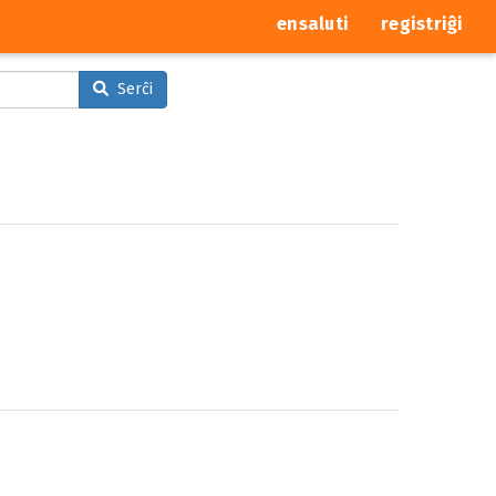
ensaluti
registriĝi
Serĉi