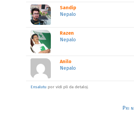
⌂
Profilo:
Sandip
LOĜEJO
Adreso:
Nepalo
⌂
Profilo:
Razen
LOĜEJO
Adreso:
Nepalo
⌂
Profilo:
Anilo
LOĜEJO
Adreso:
Nepalo
Ensalutu
por vidi pli da detaloj.
Pri n