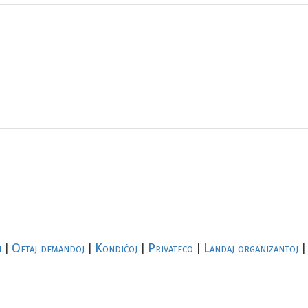
i
Oftaj demandoj
Kondiĉoj
Privateco
Landaj organizantoj
|
|
|
|
|