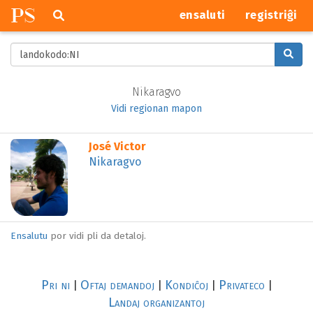
P
S
Pretersalti
serĉi
ensaluti
registriĝi
navigajn
butonojn
Serĉu
per
lando,
Nikaragvo
regiono
Vidi regionan mapon
aŭ
urbo…
⌂
Profilo:
José Victor
LOĜEJO
Adreso:
Nikaragvo
Ensalutu
por vidi pli da detaloj.
Pri ni
Oftaj demandoj
Kondiĉoj
Privateco
|
|
|
|
Landaj organizantoj