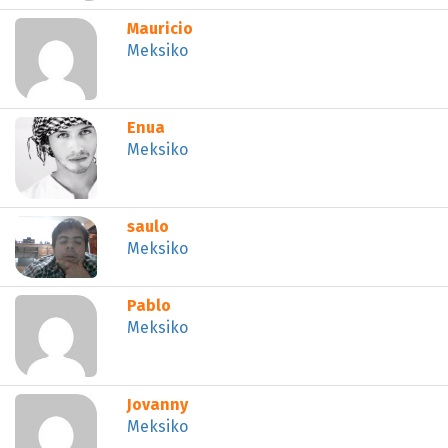
⌂
Profilo:
Mauricio
LOĜEJO
Adreso:
Meksiko
⌂
Profilo:
Enua
LOĜEJO
Adreso:
Meksiko
⌂
Profilo:
saulo
LOĜEJO
Adreso:
Meksiko
⌂
Profilo:
Pablo
LOĜEJO
Adreso:
Meksiko
⌂
Profilo:
Jovanny
LOĜEJO
Adreso:
Meksiko