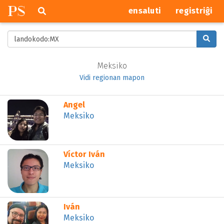
P
S
Pretersalti
serĉi
ensaluti
registriĝi
navigajn
butonojn
Serĉu
per
lando,
Meksiko
regiono
Vidi regionan mapon
aŭ
urbo…
⌂
Profilo:
Angel
LOĜEJO
Adreso:
Meksiko
⌂
Profilo:
Víctor Iván
LOĜEJO
Adreso:
Meksiko
⌂
Profilo:
Iván
LOĜEJO
Adreso:
Meksiko