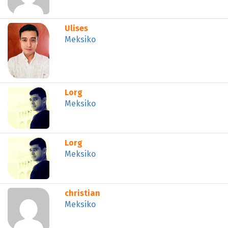
⌂
Profilo:
Ulises
LOĜEJO
Adreso:
Meksiko
⌂
Profilo:
Lorg
LOĜEJO
Adreso:
Meksiko
⌂
Profilo:
Lorg
LOĜEJO
Adreso:
Meksiko
⌂
Profilo:
christian
LOĜEJO
Adreso:
Meksiko