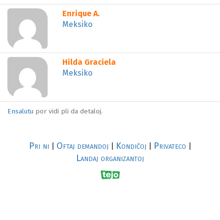
⌂
Profilo:
Enrique A.
LOĜEJO
Adreso:
Meksiko
⌂
Profilo:
Hilda Graciela
LOĜEJO
Adreso:
Meksiko
Ensalutu
por vidi pli da detaloj.
Pri ni
Oftaj demandoj
Kondiĉoj
Privateco
|
|
|
|
Landaj organizantoj
R
al
p
s