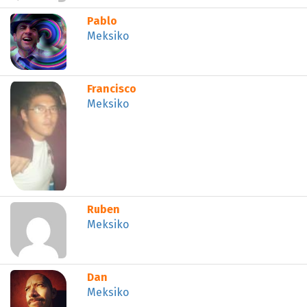
⌂
Profilo:
Pablo
LOĜEJO
Adreso:
Meksiko
⌂
Profilo:
Francisco
LOĜEJO
Adreso:
Meksiko
⌂
Profilo:
Ruben
LOĜEJO
Adreso:
Meksiko
⌂
Profilo:
Dan
LOĜEJO
Adreso:
Meksiko