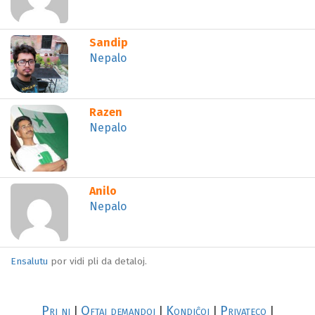
⌂
Profilo:
Sandip
LOĜEJO
Adreso:
Nepalo
⌂
Profilo:
Razen
LOĜEJO
Adreso:
Nepalo
⌂
Profilo:
Anilo
LOĜEJO
Adreso:
Nepalo
Ensalutu
por vidi pli da detaloj.
Pri ni
Oftaj demandoj
Kondiĉoj
Privateco
|
|
|
|