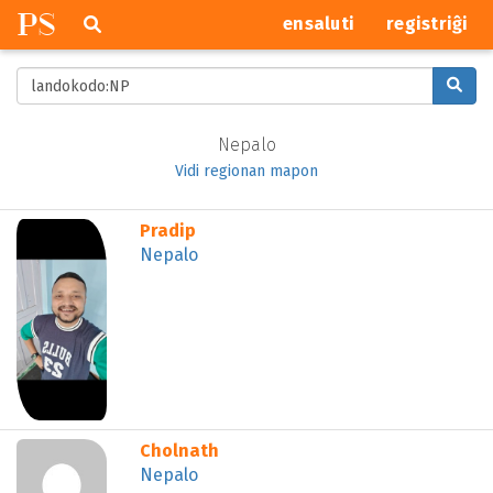
P
S
Pretersalti
serĉi
ensaluti
registriĝi
navigajn
butonojn
Serĉu
per
lando,
Nepalo
regiono
Vidi regionan mapon
aŭ
urbo…
⌂
Profilo:
Pradip
LOĜEJO
Adreso:
Nepalo
⌂
Profilo:
Cholnath
LOĜEJO
Adreso:
Nepalo