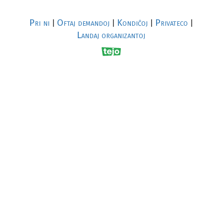
Pri ni
Oftaj demandoj
Kondiĉoj
Privateco
|
|
|
|
Landaj organizantoj
R
al
p
s
↥