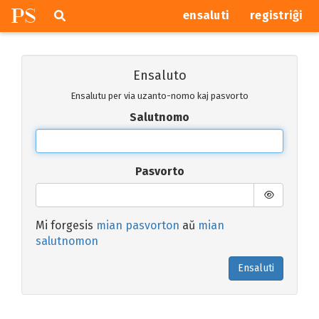
P
S
Pretersalti
serĉi
ensaluti
registriĝi
navigajn
butonojn
Ensaluto
Ensalutu per via uzanto-nomo kaj pasvorto
Salutnomo
Pasvorto
Mi forgesis
mian pasvorton
aŭ
mian
salutnomon
Ensaluti