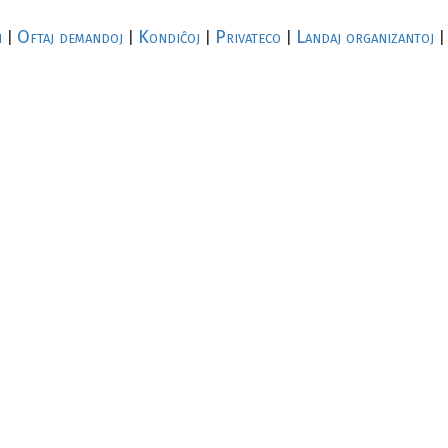
i
Oftaj demandoj
Kondiĉoj
Privateco
Landaj organizantoj
|
|
|
|
|