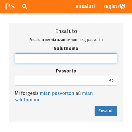
P
S
Pretersalti
serĉi
ensaluti
registriĝi
navigajn
butonojn
Ensaluto
Ensalutu per via uzanto-nomo kaj pasvorto
Salutnomo
Pasvorto
Mi forgesis
mian pasvorton
aŭ
mian
salutnomon
Ensaluti