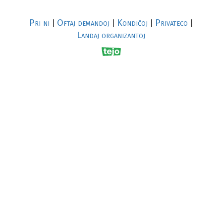
Pri ni
Oftaj demandoj
Kondiĉoj
Privateco
|
|
|
|
Landaj organizantoj
R
al
p
s
↥