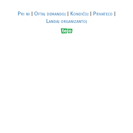
Pri ni
Oftaj demandoj
Kondiĉoj
Privateco
|
|
|
|
Landaj organizantoj
R
al
p
s
↥