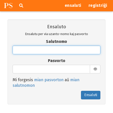
P
S
Pretersalti
serĉi
ensaluti
registriĝi
navigajn
butonojn
Ensaluto
Ensalutu per via uzanto-nomo kaj pasvorto
Salutnomo
Pasvorto
Mi forgesis
mian pasvorton
aŭ
mian
salutnomon
Ensaluti