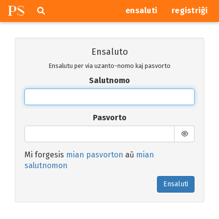
P
S
Pretersalti
serĉi
ensaluti
registriĝi
navigajn
butonojn
Ensaluto
Ensalutu per via uzanto-nomo kaj pasvorto
Salutnomo
Pasvorto
Mi forgesis
mian pasvorton
aŭ
mian
salutnomon
Ensaluti