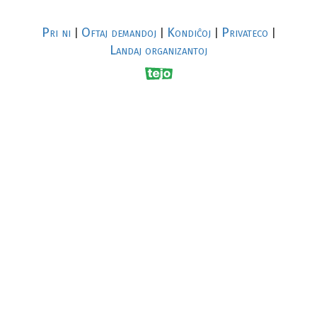
Pri ni
Oftaj demandoj
Kondiĉoj
Privateco
|
|
|
|
Landaj organizantoj
R
al
p
s
↥