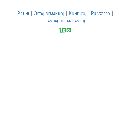
Pri ni
Oftaj demandoj
Kondiĉoj
Privateco
|
|
|
|
Landaj organizantoj
R
al
p
s
↥