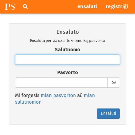
P
S
Pretersalti
serĉi
ensaluti
registriĝi
navigajn
butonojn
Ensaluto
Ensalutu per via uzanto-nomo kaj pasvorto
Salutnomo
Pasvorto
Mi forgesis
mian pasvorton
aŭ
mian
salutnomon
Ensaluti