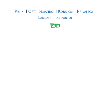
Pri ni
Oftaj demandoj
Kondiĉoj
Privateco
|
|
|
|
Landaj organizantoj
R
al
p
s
↥