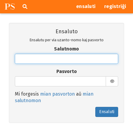
P
S
Pretersalti
serĉi
ensaluti
registriĝi
navigajn
butonojn
Ensaluto
Ensalutu per via uzanto-nomo kaj pasvorto
Salutnomo
Pasvorto
Mi forgesis
mian pasvorton
aŭ
mian
salutnomon
Ensaluti