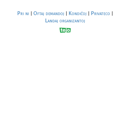
Pri ni
Oftaj demandoj
Kondiĉoj
Privateco
|
|
|
|
Landaj organizantoj
R
al
p
s
↥