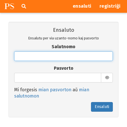
P
S
Pretersalti
serĉi
ensaluti
registriĝi
navigajn
butonojn
Ensaluto
Ensalutu per via uzanto-nomo kaj pasvorto
Salutnomo
Pasvorto
Mi forgesis
mian pasvorton
aŭ
mian
salutnomon
Ensaluti