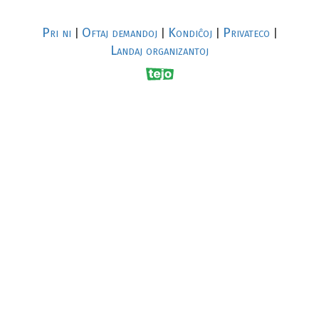
Pri ni
Oftaj demandoj
Kondiĉoj
Privateco
|
|
|
|
Landaj organizantoj
R
al
p
s
↥