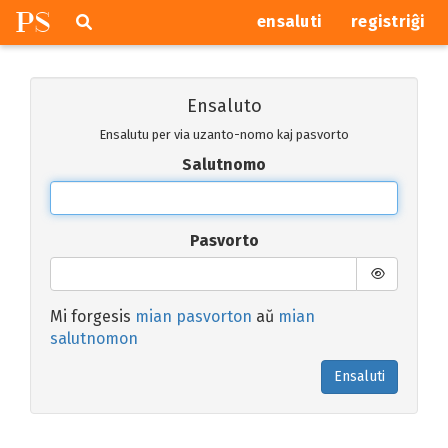
P
S
Pretersalti
serĉi
ensaluti
registriĝi
navigajn
butonojn
Ensaluto
Ensalutu per via uzanto-nomo kaj pasvorto
Salutnomo
Pasvorto
Mi forgesis
mian pasvorton
aŭ
mian
salutnomon
Ensaluti